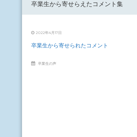
し
卒業生から寄せらえたコメント集
て
2022年4月17日
卒業生から寄せられたコメント
卒業生の声
投
稿
ナ
ビ