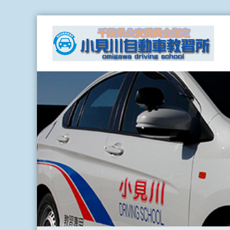
Skip
小
to
見
content
川
自
動
車
教
習
所
事
故
ゼ
ロ
を
目
指