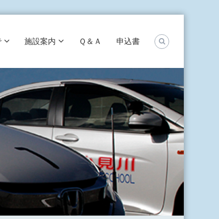
で
施設案内
Ｑ＆Ａ
申込書