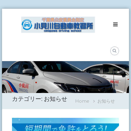
Skip
小
to
見
content
川
自
動
車
教
習
所
事
故
ゼ
ロ
カテゴリー:
お知らせ
を
Home
お知らせ
目
指
し
て