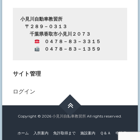
ま
で
の
小見川自動車教習所
　〒２８９－０３１３
お
　　千葉県香取市小見川２０７３
知
　０４７８－８３－３３１５
ら
　０４７８－８３－１３５９
せ
サイト管理
ログイン
Copyright © 2026
小見川自動車教習所
All rights reserved.
ホーム
入所案内
免許取得まで
施設案内
Ｑ＆Ａ
申込書