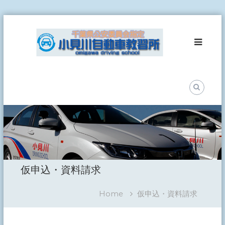
Skip
小
to
見
content
川
自
動
車
教
習
所
事
故
ゼ
ロ
仮申込・資料請求
を
目
指
Home
仮申込・資料請求
し
て