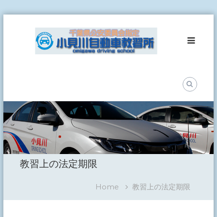
Skip
小
to
見
content
川
自
動
車
教
習
所
事
故
ゼ
ロ
教習上の法定期限
を
目
指
Home
教習上の法定期限
し
て