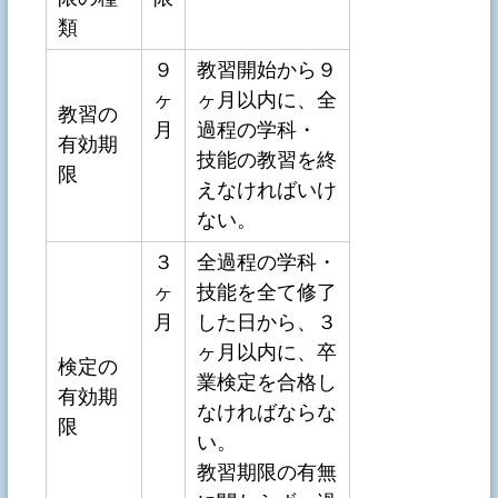
類
９
教習開始から９
ヶ
ヶ月以内に、全
教習の
月
過程の学科・
有効期
技能の教習を終
限
えなければいけ
ない。
３
全過程の学科・
ヶ
技能を全て修了
月
した日から、３
ヶ月以内に、卒
検定の
業検定を合格し
有効期
なければならな
限
い。
教習期限の有無