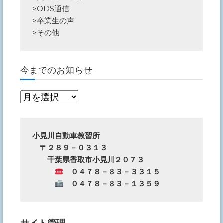
>
ODS通信
>
卒業生の声
>
その他
今までのお知らせ
今
ま
で
の
小見川自動車教習所
　〒２８９－０３１３
お
　　千葉県香取市小見川２０７３
知
　０４７８－８３－３３１５
ら
　０４７８－８３－１３５９
せ