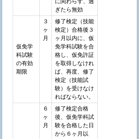
に関わらず、過
ぎたら無効
３
修了検定（技能
ヶ
検定）合格後３
月
ヶ月以内に、仮
仮免学
免学科試験を合
科試験
格し、仮免許証
の有効
を取得しなけれ
期限
ば、再度、修了
検定（技能試
験）を受けなけ
ればならない。
６
修了検定合格
ヶ
後、仮免学科試
月
験を合格した日
から６ヶ月以