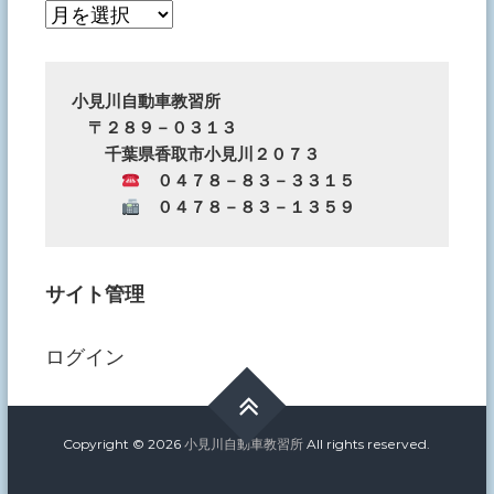
今
ま
で
の
小見川自動車教習所
　〒２８９－０３１３
お
　　千葉県香取市小見川２０７３
知
　０４７８－８３－３３１５
ら
　０４７８－８３－１３５９
せ
サイト管理
ログイン
Copyright © 2026
小見川自動車教習所
All rights reserved.