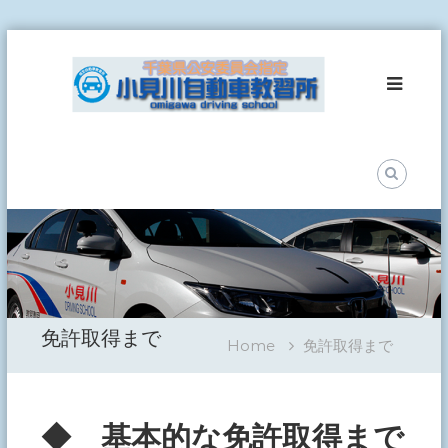
Skip
小
to
見
content
川
自
動
車
教
習
所
事
故
ゼ
ロ
免許取得まで
を
Home
免許取得まで
目
指
し
て
◆ 基本的な免許取得まで