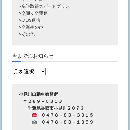
>
免許取得スピードプラン
>
交通安全運動
>
ODS通信
>
卒業生の声
>
その他
今までのお知らせ
今
ま
で
の
小見川自動車教習所
　〒２８９－０３１３
お
　　千葉県香取市小見川２０７３
知
　０４７８－８３－３３１５
ら
　０４７８－８３－１３５９
せ