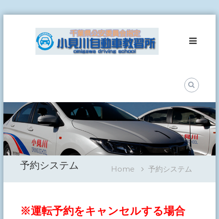
Skip
小
to
見
content
川
自
動
車
教
習
所
事
故
ゼ
ロ
予約システム
を
Home
予約システム
目
指
し
て
※運転予約をキャンセルする場合