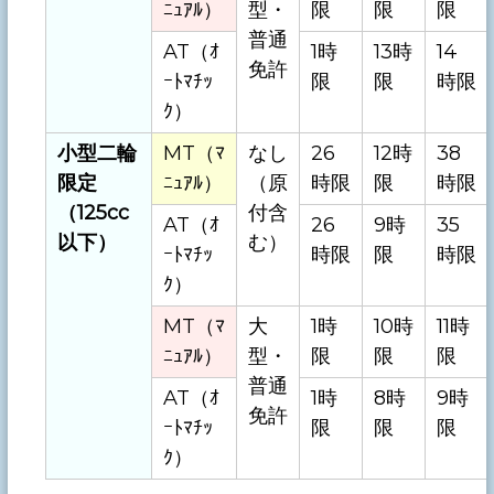
ﾆｭｱﾙ）
型・
限
限
限
普通
AT（ｵ
1時
13時
14
免許
ｰﾄﾏﾁｯ
限
限
時限
ｸ）
小型二輪
MT（ﾏ
なし
26
12時
38
限定
ﾆｭｱﾙ）
（原
時限
限
時限
（125cc
付含
AT（ｵ
26
9時
35
以下）
む）
ｰﾄﾏﾁｯ
時限
限
時限
ｸ）
MT（ﾏ
大
1時
10時
11時
ﾆｭｱﾙ）
型・
限
限
限
普通
AT（ｵ
1時
8時
9時
免許
ｰﾄﾏﾁｯ
限
限
限
ｸ）