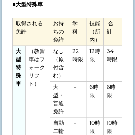
■
大型特殊車
取得される
お持
学
技能
合
免許
ちの
科
（所
計
免許
内）
大
（教習
なし
22
12時
34
型
車はフ
（原
時限
限
時限
特
ォーク
付含
殊
リフ
む）
車
ト）
大
－
6時
6時
型・
限
限
普通
免許
自動
－
10時
10時
二輪
限
限