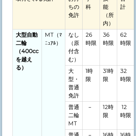
ちの
科
能
計
免許
（所
内）
大型自動
MT（ﾏ
なし
26
36
62
二輪
ﾆｭｱﾙ）
（原
時限
時限
時限
（400cc
付含
を越え
む）
る）
大
1時
31時
32
型・
限
限
時限
普通
免許
普通
－
12時
12
二輪
限
時限
MT
普通
－
16時
16時