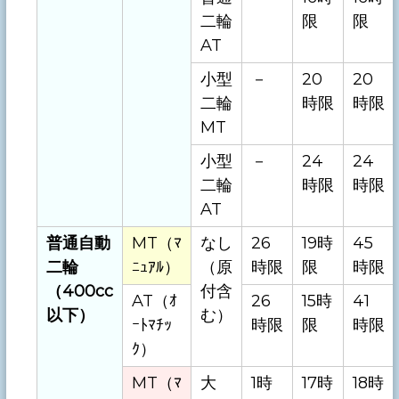
二輪
限
限
AT
小型
－
20
20
二輪
時限
時限
MT
小型
－
24
24
二輪
時限
時限
AT
普通自動
MT（ﾏ
なし
26
19時
45
二輪
ﾆｭｱﾙ）
（原
時限
限
時限
（400cc
付含
AT（ｵ
26
15時
41
以下）
む）
ｰﾄﾏﾁｯ
時限
限
時限
ｸ）
MT（ﾏ
大
1時
17時
18時