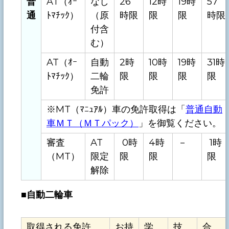
普
AT（ｵｰ
なし
26
12時
19時
57
通
ﾄﾏﾁｯｸ）
（原
時限
限
限
時限
付含
む）
AT（ｵｰ
自動
2時
10時
19時
31時
ﾄﾏﾁｯｸ）
二輪
限
限
限
限
免許
※MT（ﾏﾆｭｱﾙ）車の免許取得は「
普通自動
車ＭＴ（ＭＴパック）
」を御覧ください。
審査
AT
0時
4時
－
1時
（MT）
限定
限
限
限
解除
■
自動二輪車
取得される免許
お持
学
技
合