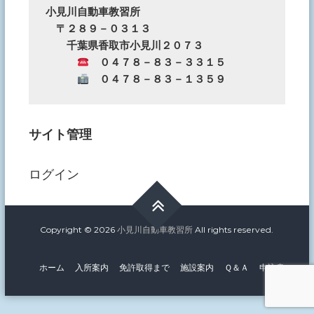
の
小見川自動車教習所
　〒２８９－０３１３
お
　　千葉県香取市小見川２０７３
知
　０４７８－８３－３３１５
ら
　０４７８－８３－１３５９
せ
サイト管理
ログイン
Copyright © 2026
小見川自動車教習所
All rights reserved.
ホーム
入所案内
免許取得まで
施設案内
Ｑ＆Ａ
申込書