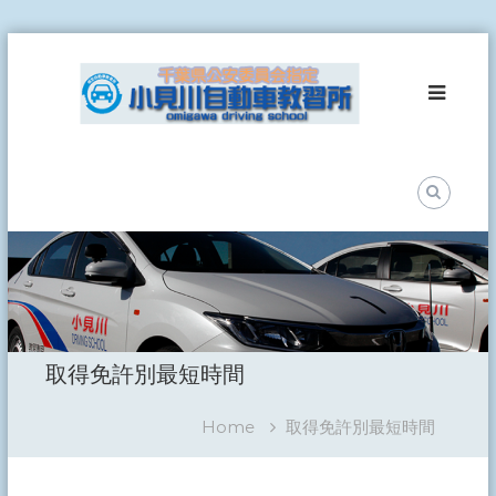
Skip
小
to
見
content
川
自
動
車
教
習
所
事
故
ゼ
ロ
取得免許別最短時間
を
目
指
Home
取得免許別最短時間
し
て