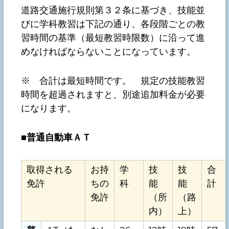
道路交通施行規則第３２条に基づき、技能並
びに学科教習は下記の通り、各段階ごとの教
習時間の基準（最短教習時限数）に沿って進
めなければならないことになっています。
※ 合計は最短時間です。 規定の技能教習
時間を超過されますと、別途追加料金が必要
になります。
■
普通自動車ＡＴ
取得される
お持
学
技
技
合
免許
ちの
科
能
能
計
免許
（所
（路
内）
上）