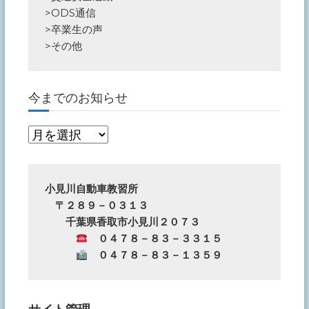
>
ODS通信
>
卒業生の声
>
その他
今までのお知らせ
今
ま
で
の
小見川自動車教習所
　〒２８９－０３１３
お
　　千葉県香取市小見川２０７３
知
　０４７８－８３－３３１５
ら
　０４７８－８３－１３５９
せ