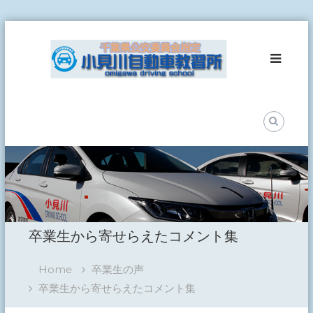
Skip
小
to
見
content
川
自
動
車
教
習
所
事
故
ゼ
ロ
卒業生から寄せらえたコメント集
を
目
指
Home
卒業生の声
し
て
卒業生から寄せらえたコメント集