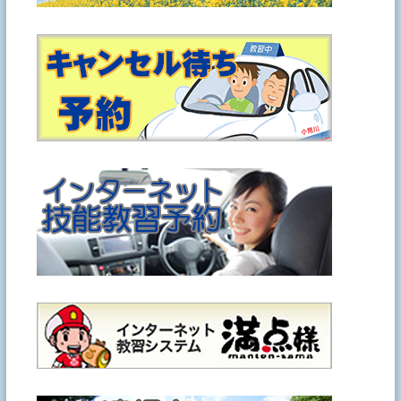
ー
シ
ョ
ン