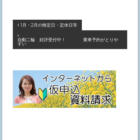
投
1月・2月の検定日・定休日等
稿
自動二輪 好評受付中！ 乗車予約がとりや
すい
ナ
ビ
ゲ
ー
シ
ョ
ン