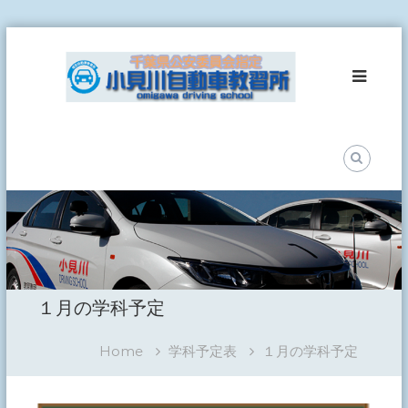
Skip
小
to
見
content
川
自
動
車
教
習
所
事
故
ゼ
ロ
１月の学科予定
を
目
指
Home
学科予定表
１月の学科予定
し
て